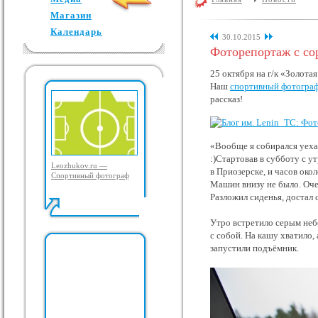
Магазин
Календарь
30.10.2015
Фоторепортаж с со
25 октября на г/к «Золота
Наш
спортивный фотогра
рассказ!
«Вообще я собирался уехат
:)Стартовав в субботу с у
Leozhukov.ru —
в Приозерске, и часов око
Спортивный фотограф
Машин внизу не было. Очев
Разложил сиденья, достал с
Утро встретило серым небо
с собой. На кашу хватило, 
запустили подъёмник.