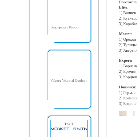
Протоколы
Elite:
1) Ванцев
2) Кузнец
3) Караба
Велотриал в России
Master:
1) Орехов
2) Тупицы
3) Аверья
Expert:
1) Варлам
2) Ерочин
3) Кордюк
Vyborg Velotrial Outdoor
Новички:
1) Гермас
2) Колесн
3) Егоров