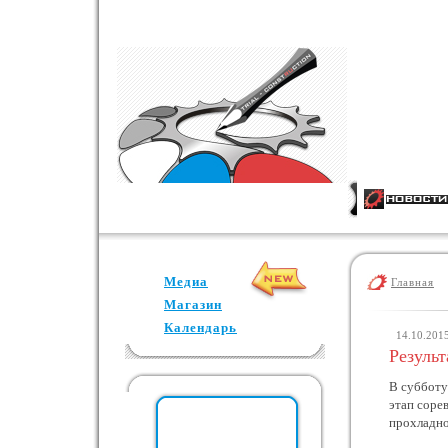
Медиа
Главная
Магазин
Календарь
14.10.201
Резуль
В субботу
этап соре
прохладно