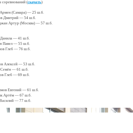
 соревнований (
скачать
)
 Армен (Самара) — 25 ш.б.
ов Дмитрий — 54 ш.б.
джан Артур (Москва) — 57 ш.б.
 Данила — 41 ш.б.
н Павел — 55 ш.б.
нов Глеб — 76 ш.б.
ов Алексей — 53 ш.б.
 Семён — 61 ш.б.
ов Глеб — 69 ш.б.
имов Евгений — 61 ш.б.
ик Артём — 67 ш.б.
 Василий — 77 ш.б.