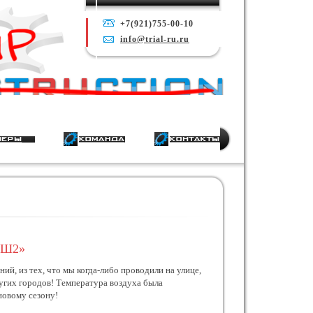
+7(921)755-00-10
info@trial-ru.ru
ЮСШ2»
й, из тех, что мы когда-либо проводили на улице,
ругих городов! Температура воздуха была
новому сезону!