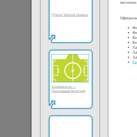
магазины
Vyborg Velotrial Outdoor
Официаль
Фе
Фе
Ко
Ко
Ад
Ад
Ад
Го
Leozhukov.ru —
Спортивный фотограф