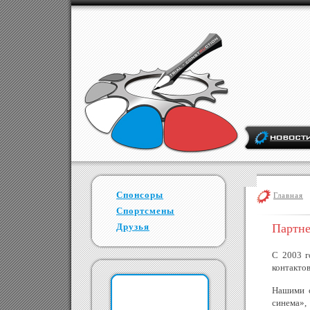
Спонсоры
Главная
Спортсмены
Друзья
Партн
С 2003 г
контактов
Нашими с
синема»,