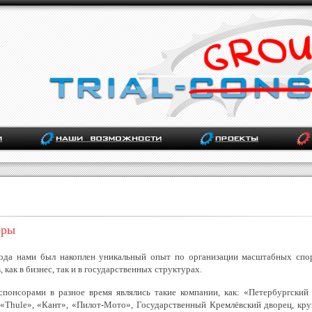
еры
ода нами был накоплен уникальный опыт по организации масштабных спор
, как в бизнес, так и в государственных структурах.
понсорами в разное время являлись такие компании, как: «Петербургский
 «Thule», «Кант», «Пилот-Мото», Государственный Кремлёвский дворец, кр