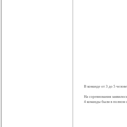
В команде от 3 до 5 челове
На соревнования заявилось
4 команды были в полном с