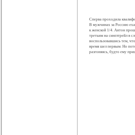
Сперва проходила квалифик
В мужчинах за Россию еха
к женской 1/4. Антон прош
третьим на синглтрейл в с
воспользовавшись тем, что
время шел первым. Но пото
разгоняясь, будто ему при