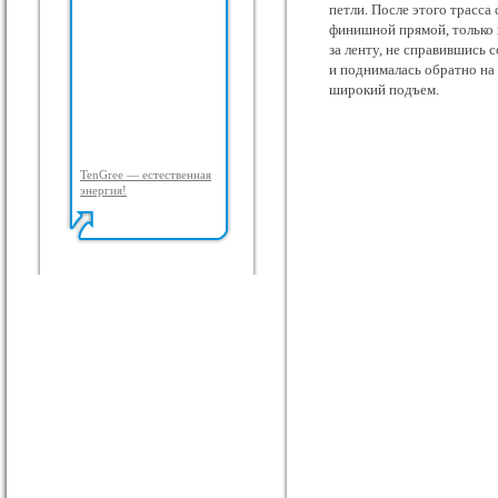
петли. После этого трасса
финишной прямой, только 
за ленту, не справившись 
и поднималась обратно на 
широкий подъем.
TenGree — естественная
энергия!