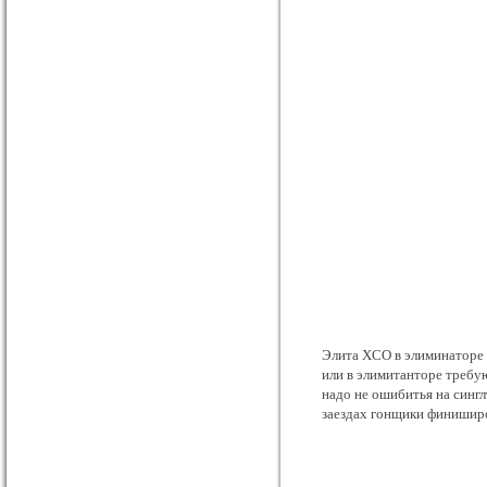
Элита ХСО в элиминаторе п
или в элимитанторе требую
надо не ошибитья на сингл
заездах гонщики финиширов