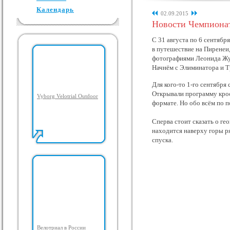
Календарь
02.09.2015
Новости Чемпиона
С 31 августа по 6 сентябр
в путешествие на Пиренеи
фотографиями Леонида Жу
Начнём с Элиминатора и Т
Для кого-то 1-го сентября
Открывали программу крос
Vyborg Velotrial Outdoor
формате. Но обо всём по п
Сперва стоит сказать о ге
находится наверху горы р
спуска.
Велотриал в России