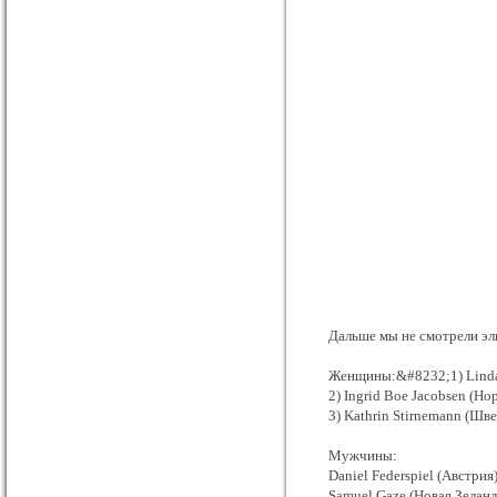
Дальше мы не смотрели эл
Женщины:&#8232;1) Linda
2) Ingrid Boe Jacobsen (Но
3) Kathrin Stirnemann (Шв
Мужчины:
Daniel Federspiel (Австрия
Samuel Gaze (Новая Зеланд